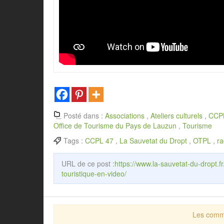
Posté dans :
Associations
,
Ateliers culturels
,
CCP
Office de Tourisme du Pays de Lauzun
,
Tourisme
Tags :
CCPL 47
,
La Sauvetat du Dropt
,
OTPL
,
ra
URL de ce post :
https://www.la-sauvetat-du-dropt.f
touristique-en-video/
Les comme