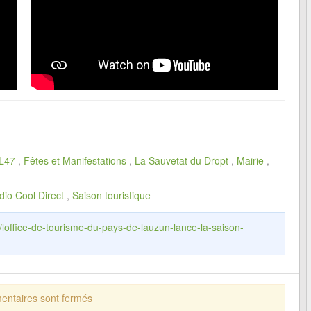
L47
,
Fêtes et Manifestations
,
La Sauvetat du Dropt
,
Mairie
,
dio Cool Direct
,
Saison touristique
r/loffice-de-tourisme-du-pays-de-lauzun-lance-la-saison-
ntaires sont fermés