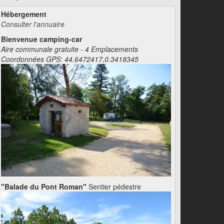
Hébergement
Consulter l'annuaire
Bienvenue camping-car
Aire communale gratuite - 4 Emplacements
Coordonnées GPS: 44.6472417,0.3418345
"Balade du Pont Roman"
Sentier pédestre