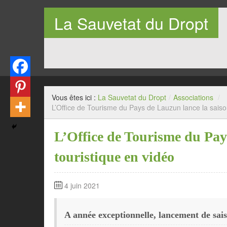
La Sauvetat du Dropt
Entre Pays de Lauzun et Pays de Duras en Lot-et-Garo
Vous êtes ici :
La Sauvetat du Dropt
/
Associations
/
L’Office de Tourisme du Pays de Lauzun lance la saiso
L’Office de Tourisme du Pay
touristique en vidéo
4 juin 2021
A année exceptionnelle, lancement de sai