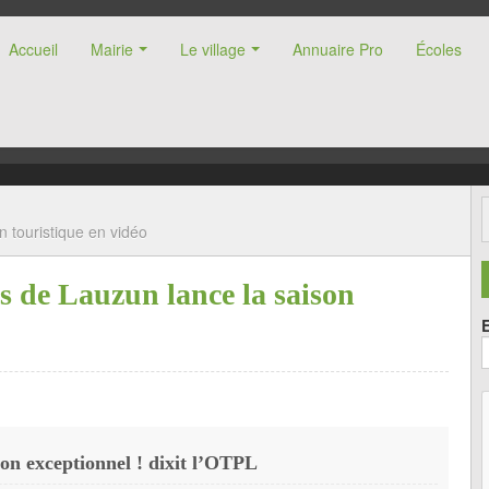
Accueil
Mairie
Le village
Annuaire Pro
Écoles
nne (47)
n touristique en vidéo
s de Lauzun lance la saison
son exceptionnel ! dixit l’OTPL