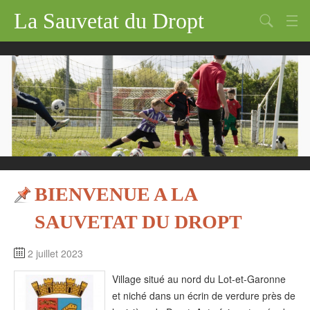
La Sauvetat du Dropt
Chercher
Accueil
Mairie
Le village
Annuaire Pro
Écoles
BIENVENUE A LA
Archives
SAUVETAT DU DROPT
Agenda 2026
2 juillet 2023
Contact
Village situé au nord du Lot-et-Garonne
et niché dans un écrin de verdure près de