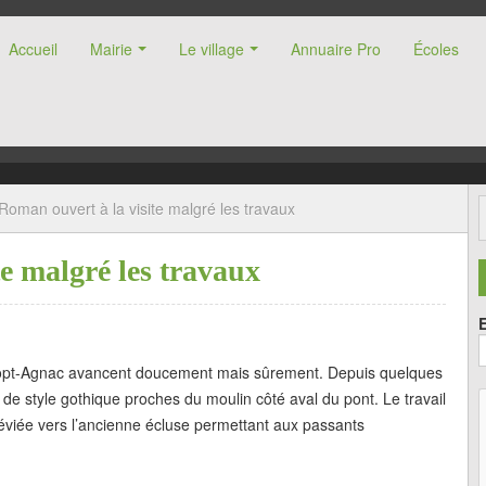
Accueil
Mairie
Le village
Annuaire Pro
Écoles
nne (47)
Roman ouvert à la visite malgré les travaux
e malgré les travaux
ropt-Agnac avancent doucement mais sûrement. Depuis quelques
de style gothique proches du moulin côté aval du pont. Le travail
 déviée vers l’ancienne écluse permettant aux passants