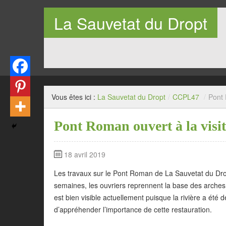
La Sauvetat du Dropt
Entre Pays de Lauzun et Pays de Duras en Lot-et-Garo
Vous êtes ici :
La Sauvetat du Dropt
/
CCPL47
/
Pont 
Pont Roman ouvert à la visit
18 avril 2019
Les travaux sur le Pont Roman de La Sauvetat du D
semaines, les ouvriers reprennent la base des arches 
est bien visible actuellement puisque la rivière a été
d’appréhender l’importance de cette restauration.