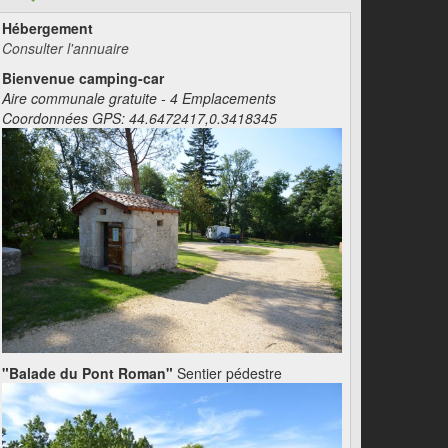
Hébergement
Consulter l'annuaire
Bienvenue camping-car
Aire communale gratuite - 4 Emplacements
Coordonnées GPS: 44.6472417,0.3418345
"Balade du Pont Roman"
Sentier pédestre