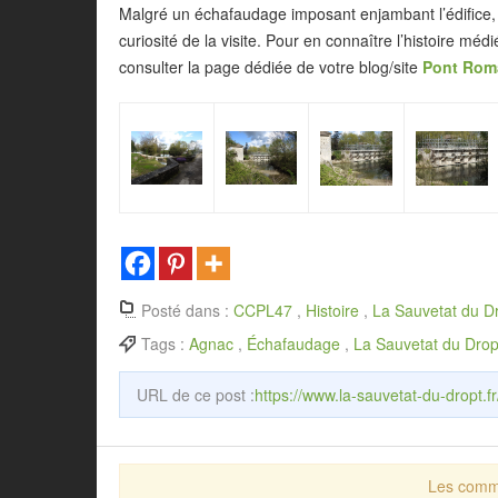
Malgré un échafaudage imposant enjambant l’édifice, l
curiosité de la visite. Pour en connaître l’histoire médi
consulter la page dédiée de votre blog/site
Pont Roma
Posté dans :
CCPL47
,
Histoire
,
La Sauvetat du D
Tags :
Agnac
,
Échafaudage
,
La Sauvetat du Drop
URL de ce post :
https://www.la-sauvetat-du-dropt.f
Les comme