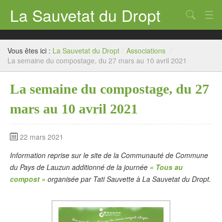
La Sauvetat du Dropt
Chercher
Accueil
Vous êtes ici :
La Sauvetat du Dropt
/
Associations
/
Mairie
La semaine du compostage, du 27 mars au 10 avril 2021
Le village
La semaine du compostage, du 27
Annuaire Pro
mars au 10 avril 2021
Écoles
22 mars 2021
Archives
Information reprise sur le site de la Communauté de Commune
Agenda 2026
du Pays de Lauzun additionné de la journée
« Tous au
compost »
organisée par Tati Sauvette à La Sauvetat du Dropt.
Contact