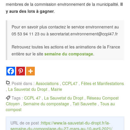
membres de la commission environnement de la municipalité.
Il
y aura des lots à gagner
.
Pour en savoir plus contactez le service environnement au
05 53 94 11 23 ou à secretariat.environnement@ccpl47.fr
Retrouvez toutes les actions et les animations de la France
entière sur le site
semaine du compostage
.
Posté dans :
Associations
,
CCPL47
,
Fêtes et Manifestations
,
La Sauvetat du Dropt
,
Mairie
Tags :
CCPL 47
,
La Sauvetat du Dropt
,
Réseau Compost
Citoyen
,
Semaine du compostage
,
Tati Sauvette
,
Tous au
compost
URL de ce post :
https://www.la-sauvetat-du-dropt.fr/la-
semaine-du-compostage-du-27-mars-au-10-avril-2021/