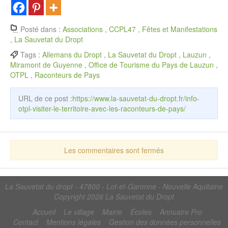
Posté dans :
Associations
,
CCPL47
,
Fêtes et Manifestations
,
La Sauvetat du Dropt
Tags :
Allemans du Dropt
,
La Sauvetat du Dropt
,
Lauzun
,
Miramont de Guyenne
,
Office de Tourisme du Pays de Lauzun
,
OTPL
,
Raconteurs de Pays
URL de ce post :
https://www.la-sauvetat-du-dropt.fr/info-
otpl-visiter-le-territoire-avec-les-raconteurs-de-pays/
Les commentaires sont fermés
La Sauvetat du dropt - 47800 - Lot-et-Garonne - Nouvelle Aquitaine
Copyright 2026
La Sauvetat du Dropt
Accueil
Le village
Mairie
Écoles
Annuaire Pro
Contact
Mentions légales
Gestion des données personnelles