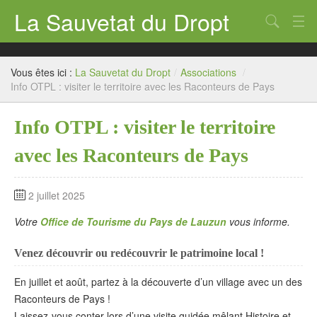
La Sauvetat du Dropt
Chercher
Accueil
Vous êtes ici :
La Sauvetat du Dropt
/
Associations
/
Mairie
Info OTPL : visiter le territoire avec les Raconteurs de Pays
Le village
Info OTPL : visiter le territoire
Annuaire Pro
avec les Raconteurs de Pays
Écoles
2 juillet 2025
Archives
Votre
Office de Tourisme du Pays de Lauzun
vous informe.
Agenda 2026
Venez découvrir ou redécouvrir le patrimoine local !
Contact
En juillet et août, partez à la découverte d’un village avec un des
Raconteurs de Pays !
Laissez-vous conter lors d’une visite guidée mêlant Histoire et