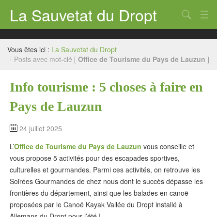
La Sauvetat du Dropt
Chercher
Accueil
Vous êtes ici :
La Sauvetat du Dropt
Mairie
/
Posts avec mot-clé [
Office de Tourisme du Pays de Lauzun
]
Le village
Info tourisme : 5 choses à faire en
Annuaire Pro
Pays de Lauzun
Écoles
24 juillet 2025
Archives
L’
Office de Tourisme du Pays de Lauzun
vous conseille et
Agenda 2026
vous propose 5 activités pour des escapades sportives,
culturelles et gourmandes. Parmi ces activités, on retrouve les
Contact
Soirées Gourmandes de chez nous dont le succès dépasse les
frontières du département, ainsi que les balades en canoë
proposées par le Canoë Kayak Vallée du Dropt installé à
Allemans du Dropt pour l’été !