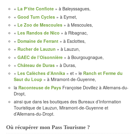
«
La P’tite Confiote
» à Baleyssagues,
«
Good Turn Cycles
» à Eymet,
«
Le Zoo de Mescoules
» à Mescoules,
«
Les Randos de Nico
» à Ribagnac,
«
Domaine de Ferrant
» à Esclottes,
«
Rucher de Lauzun
» à Lauzun,
«
GAEC de l’Oisonnière
» à Bourgougnague,
«
Château de Duras
» à Duras,
«
Les Calèches d’Annika
» et « le
Ranch et Ferme du
Saut du Loup
» à Miramont-de-Guyenne,
la
Raconteuse de Pays
Françoise Dovillez à Allemans-du-
Dropt,
ainsi que dans les boutiques des Bureaux d’Information
Touristique de Lauzun, Miramont-de-Guyenne et
d’Allemans-du-Dropt.
Où récupérer mon Pass Tourisme ?