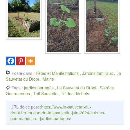
Posté dans :
Fêtes et Manifestations
,
Jardins familiaux
,
La
Sauvetat du Dropt
,
Mairie
Tags :
jardins partagés
,
La Sauvetat du Dropt
,
Soirées
Gourmandes
,
Tati Sauvette
,
Tri des déchets
URL de ce post :
https://www.la-sauvetat-du-
dropt.fr/rubrique-de-tati-sauvette-juin-2024-soirees-
gourmandes-et-jardins-partages/