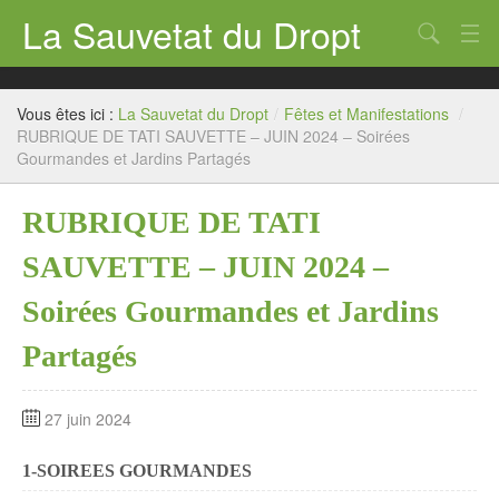
La Sauvetat du Dropt
Chercher
Accueil
Vous êtes ici :
La Sauvetat du Dropt
/
Fêtes et Manifestations
/
Mairie
RUBRIQUE DE TATI SAUVETTE – JUIN 2024 – Soirées
Gourmandes et Jardins Partagés
Le village
RUBRIQUE DE TATI
Annuaire Pro
SAUVETTE – JUIN 2024 –
Écoles
Soirées Gourmandes et Jardins
Archives
Partagés
Agenda 2026
Contact
27 juin 2024
1-SOIREES GOURMANDES