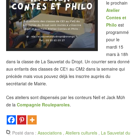
le prochain
Atelier
Contes et
Philo
est
programmé
pour le
mardi 15
mars à 18h
dans la classe de La Sauvetat du Dropt. Un courrier sera donné
aux enfants des classes de CE1 au CM2 dans la semaine qui
précède mais vous pouvez déjà les inscrire auprès du
secrétariat de Mairie.
Ces ateliers sont dispensés par les conteurs Nell et Jack Müh
de la
Compagnie Rouleparoles
.
Posté dans :
Associations
,
Ateliers culturels
,
La Sauvetat du