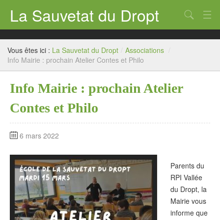
La Sauvetat du Dropt
Chercher
Accueil
Vous êtes ici :
La Sauvetat du Dropt
/
Associations
/
Mairie
Info Mairie : prochain Atelier Contes et Philo
Le village
Info Mairie : prochain Atelier
Annuaire Pro
Contes et Philo
Écoles
6 mars 2022
Archives
Agenda 2026
Parents du
RPI Vallée
Contact
du Dropt, la
Mairie vous
informe que