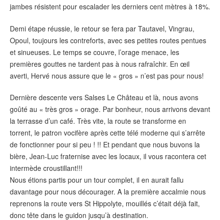
jambes résistent pour escalader les derniers cent mètres à 18%.
Demi étape réussie, le retour se fera par Tautavel, Vingrau,
Opoul, toujours les contreforts, avec ses petites routes pentues
et sinueuses. Le temps se couvre, l’orage menace, les
premières gouttes ne tardent pas à nous rafraîchir. En œil
averti, Hervé nous assure que le « gros » n’est pas pour nous!
Dernière descente vers Salses Le Château et là, nous avons
goûté au « très gros » orage. Par bonheur, nous arrivons devant
la terrasse d’un café. Très vite, la route se transforme en
torrent, le patron vocifère après cette télé moderne qui s’arrête
de fonctionner pour si peu ! !! Et pendant que nous buvons la
bière, Jean-Luc fraternise avec les locaux, il vous racontera cet
intermède croustillant!!!
Nous étions partis pour un tour complet, il en aurait fallu
davantage pour nous décourager. A la première accalmie nous
reprenons la route vers St Hippolyte, mouillés c’était déjà fait,
donc tête dans le guidon jusqu’à destination.