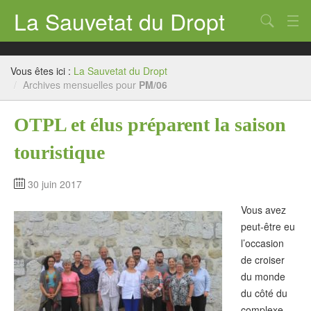
La Sauvetat du Dropt
Chercher
Accueil
Vous êtes ici :
La Sauvetat du Dropt
Mairie
/
Archives mensuelles pour
PM/06
Le village
OTPL et élus préparent la saison
Annuaire Pro
touristique
Écoles
30 juin 2017
Archives
Vous avez
Agenda 2026
peut-être eu
l’occasion
Contact
de croiser
du monde
du côté du
complexe