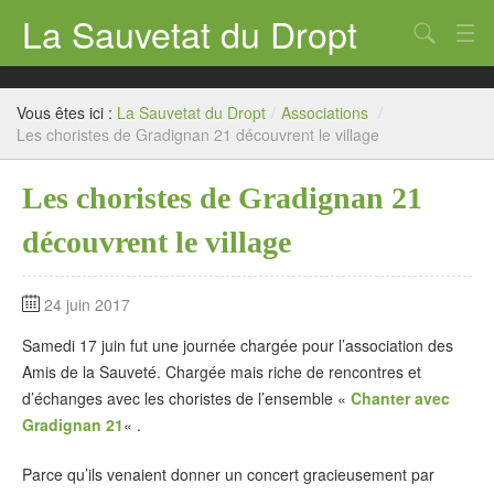
La Sauvetat du Dropt
Chercher
Accueil
Vous êtes ici :
La Sauvetat du Dropt
/
Associations
/
Mairie
Les choristes de Gradignan 21 découvrent le village
Le village
Les choristes de Gradignan 21
Annuaire Pro
découvrent le village
Écoles
24 juin 2017
Archives
Samedi 17 juin fut une journée chargée pour l’association des
Agenda 2026
Amis de la Sauveté. Chargée mais riche de rencontres et
d’échanges avec les choristes de l’ensemble «
Chanter avec
Contact
Gradignan 21
« .
Parce qu’ils venaient donner un concert gracieusement par