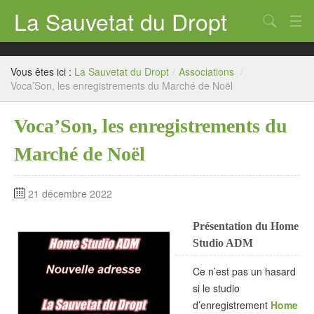
La Sauvetat du Dropt
Chercher
Accueil
Vous êtes ici :
La Sauvetat du Dropt
/
Associations
/
Mairie
Voca’Son, les enregistrements du Marché de Noël
Le village
Voca’Son, les enregistrements du
Annuaire Pro
Marché de Noël
Écoles
21 décembre 2022
Archives
Présentation du Home
Agenda 2026
Studio ADM
Contact
Ce n’est pas un hasard
si le studio
d’enregistrement
Home