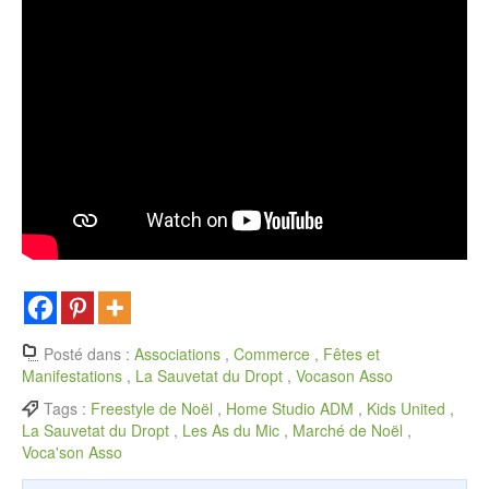
Posté dans :
Associations
,
Commerce
,
Fêtes et
Manifestations
,
La Sauvetat du Dropt
,
Vocason Asso
Tags :
Freestyle de Noël
,
Home Studio ADM
,
Kids United
,
La Sauvetat du Dropt
,
Les As du Mic
,
Marché de Noël
,
Voca'son Asso