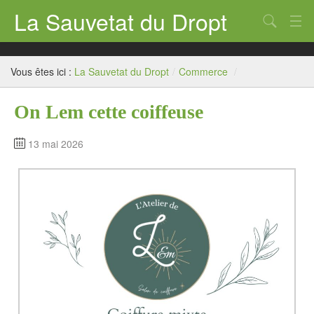
La Sauvetat du Dropt
Chercher
Accueil
Vous êtes ici :
La Sauvetat du Dropt
/
Commerce
/
Mairie
On Lem cette coiffeuse
Le village
Annuaire Pro
13 mai 2026
Écoles
Archives
Agenda 2026
Contact