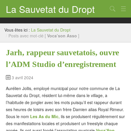
La Sauvetat du Dropt
Chercher
Accueil
Vous êtes ici :
La Sauvetat du Dropt
Mairie
/
Posts avec mot-clé [
Voca’son Asso
]
Le village
Jarh, rappeur sauvetatois, ouvre
Annuaire Pro
l’ADM Studio d’enregistrement
Écoles
3 avril 2024
Archives
Aurélien Jollis, employé municipal pour notre commune de La
Agenda 2026
Sauvetat du Dropt, résident lui-même dans le village, a
l’habitude de jongler avec les mots puisqu’il est rappeur durant
Contact
ses heures de loisirs avec son frère Damien alias Royal Rimeur.
Sous le nom
Les As du Mic,
ils se produisent régulièrement sur
des manifestations locales et produisent un freestyle chaque
année. Ils ont aussi fondé l’association musicale
Voca’Son