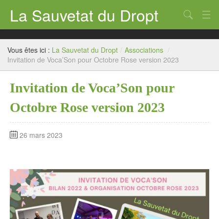
La Sauvetat du Dropt
Chercher
Accueil
Vous êtes ici :
La Sauvetat du Dropt
/
Associations
/
Mairie
Invitation de Voca’Son pour Octobre Rose version 2023
Le village
Invitation de Voca’Son pour
Annuaire Pro
Octobre Rose version 2023
Écoles
26 mars 2023
Archives
Agenda 2026
Contact