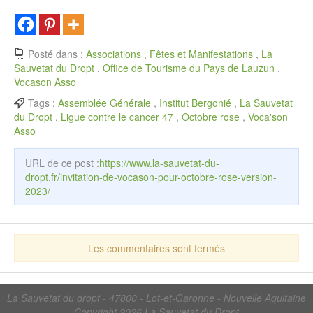
Posté dans :
Associations
,
Fêtes et Manifestations
,
La
Sauvetat du Dropt
,
Office de Tourisme du Pays de Lauzun
,
Vocason Asso
Tags :
Assemblée Générale
,
Institut Bergonié
,
La Sauvetat
du Dropt
,
Ligue contre le cancer 47
,
Octobre rose
,
Voca'son
Asso
URL de ce post :
https://www.la-sauvetat-du-
dropt.fr/invitation-de-vocason-pour-octobre-rose-version-
2023/
Les commentaires sont fermés
La Sauvetat du dropt - 47800 - Lot-et-Garonne - Nouvelle Aquitaine
Copyright 2026
La Sauvetat du Dropt