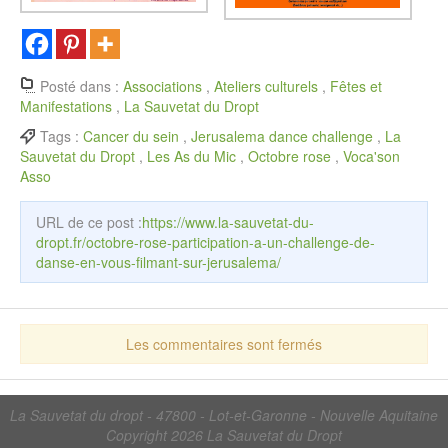
Posté dans :
Associations
,
Ateliers culturels
,
Fêtes et
Manifestations
,
La Sauvetat du Dropt
Tags :
Cancer du sein
,
Jerusalema dance challenge
,
La
Sauvetat du Dropt
,
Les As du Mic
,
Octobre rose
,
Voca'son
Asso
URL de ce post :
https://www.la-sauvetat-du-
dropt.fr/octobre-rose-participation-a-un-challenge-de-
danse-en-vous-filmant-sur-jerusalema/
Les commentaires sont fermés
La Sauvetat du dropt - 47800 - Lot-et-Garonne - Nouvelle Aquitaine
Copyright 2026
La Sauvetat du Dropt