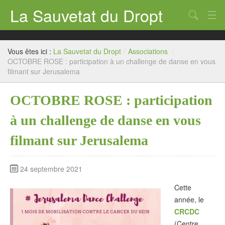
La Sauvetat du Dropt
Chercher
Accueil
Vous êtes ici :
La Sauvetat du Dropt
/
Associations
/
Mairie
OCTOBRE ROSE : participation à un challenge de danse en vous
filmant sur Jerusalema
Le village
OCTOBRE ROSE : participation
Annuaire Pro
à un challenge de danse en vous
Écoles
filmant sur Jerusalema
Archives
Agenda 2026
24 septembre 2021
Contact
Cette
année, le
CRCDC
(Centre