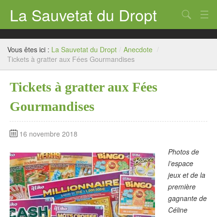
La Sauvetat du Dropt
Chercher
Accueil
Vous êtes ici :
La Sauvetat du Dropt
/
Anecdote
/
Mairie
Tickets à gratter aux Fées Gourmandises
Le village
Tickets à gratter aux Fées
Annuaire Pro
Gourmandises
Écoles
16 novembre 2018
Archives
Photos de
Agenda 2026
l’espace
jeux et de la
Contact
première
gagnante de
Céline