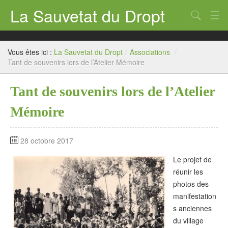
La Sauvetat du Dropt
Chercher
Accueil
Vous êtes ici :
La Sauvetat du Dropt
/
Associations
/
Mairie
Tant de souvenirs lors de l’Atelier Mémoire
Le village
Tant de souvenirs lors de l’Atelier
Annuaire Pro
Mémoire
Écoles
28 octobre 2017
Archives
Le projet de
Agenda 2026
réunir les
photos des
Contact
manifestation
s anciennes
du village