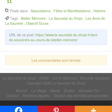
11
Posté dans :
Associations
,
Fêtes et Manifestations
,
Histoire
Tags :
Atelier Mémoire
,
La Sauvetat du Dropt
,
Les Amis de
La Sauveté
,
Objectif Duras
URL de ce post :
https://www.la-sauvetat-du-dropt.fr/tant-
de-souvenirs-au-cours-de-latelier-memoire/
Les commentaires sont fermés
La Sauvetat du dropt - 47800 - Lot-et-Garonne - Nouvelle Aquitaine
Copyright 2026
La Sauvetat du Dropt
Accueil
Le village
Mairie
Écoles
Annuaire Pro
Contact
Mentions légales
Gestion des données personnelles