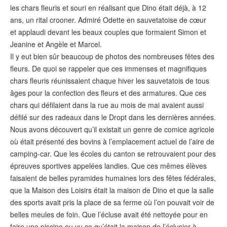
les chars fleuris et souri en réalisant que Dino était déjà, à 12
ans, un rital crooner. Admiré Odette en sauvetatoise de cœur
et applaudi devant les beaux couples que formaient Simon et
Jeanine et Angèle et Marcel.
Il y eut bien sûr beaucoup de photos des nombreuses fêtes des
fleurs. De quoi se rappeler que ces immenses et magnifiques
chars fleuris réunissaient chaque hiver les sauvetatois de tous
âges pour la confection des fleurs et des armatures. Que ces
chars qui défilaient dans la rue au mois de mai avaient aussi
défilé sur des radeaux dans le Dropt dans les dernières années.
Nous avons découvert qu’il existait un genre de comice agricole
où était présenté des bovins à l’emplacement actuel de l’aire de
camping-car. Que les écoles du canton se retrouvaient pour des
épreuves sportives appelées landies. Que ces mêmes élèves
faisaient de belles pyramides humaines lors des fêtes fédérales,
que la Maison des Loisirs était la maison de Dino et que la salle
des sports avait pris la place de sa ferme où l’on pouvait voir de
belles meules de foin. Que l’écluse avait été nettoyée pour en
faire une piscine ou vu ce qu’était la maison de l’éclusier à