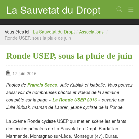
La Sauvetat du Dropt
Chercher
Accueil
Vous êtes ici :
La Sauvetat du Dropt
/
Associations
/
Mairie
Ronde USEP, sous la pluie de juin
Le village
Ronde USEP, sous la pluie de juin
Annuaire Pro
17 juin 2016
Écoles
Photos de
Francis Secco
, Julie Kubiak et Isabelle. Vous pouvez
Archives
aussi voir de nombreuses photos et videos de la semaine
complète sur la page «
La Ronde USEP 2016
» ouverte par
Agenda 2026
Julie Kubiak, maman de Lauren, jeune cycliste de la Ronde.
Contact
La 22ème Ronde cycliste USEP qui met en scène les enfants
des écoles primaires de La Sauvetat du Dropt, Pardaillan,
Marmande, Montagnac-sur-Lède, Monségur (47), Duras,