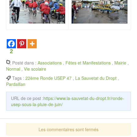
2
Posté dans :
Associations
,
Fêtes et Manifestations
,
Mairie
,
Normal
,
Vie scolaire
Tags :
22ème Ronde USEP 47
,
La Sauvetat du Dropt
,
Pardaillan
URL de ce post :
https://www.la-sauvetat-du-dropt.fr/ronde-
usep-sous-la-pluie-de-juin/
Les commentaires sont fermés