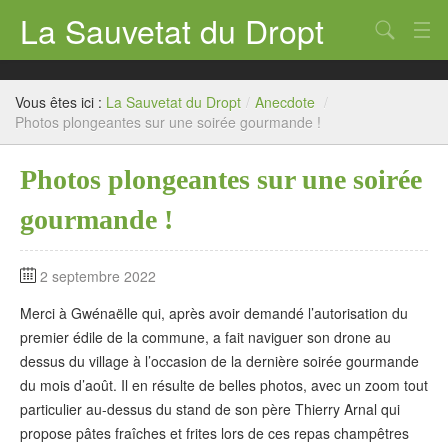
La Sauvetat du Dropt
Chercher
Accueil
Vous êtes ici :
La Sauvetat du Dropt
/
Anecdote
/
Mairie
Photos plongeantes sur une soirée gourmande !
Le village
Photos plongeantes sur une soirée
Annuaire Pro
gourmande !
Écoles
2 septembre 2022
Archives
Merci à Gwénaëlle qui, après avoir demandé l’autorisation du
Agenda 2026
premier édile de la commune, a fait naviguer son drone au
dessus du village à l’occasion de la dernière soirée gourmande
Contact
du mois d’août. Il en résulte de belles photos, avec un zoom tout
particulier au-dessus du stand de son père Thierry Arnal qui
propose pâtes fraîches et frites lors de ces repas champêtres