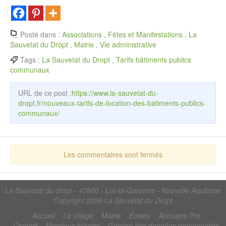
Posté dans :
Associations
,
Fêtes et Manifestations
,
La
Sauvetat du Dropt
,
Mairie
,
Vie administrative
Tags :
La Sauvetat du Dropt
,
Tarifs bâtiments publics
communaux
URL de ce post :
https://www.la-sauvetat-du-
dropt.fr/nouveaux-tarifs-de-location-des-batiments-publics-
communaux/
Les commentaires sont fermés
La Sauvetat du dropt - 47800 - Lot-et-Garonne - Nouvelle Aquitaine
Copyright 2026
La Sauvetat du Dropt
Accueil
Le village
Mairie
Écoles
Annuaire Pro
Contact
Mentions légales
Gestion des données personnelles