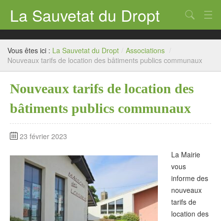
La Sauvetat du Dropt
Chercher
Accueil
Vous êtes ici :
La Sauvetat du Dropt
/
Associations
/
Mairie
Nouveaux tarifs de location des bâtiments publics communaux
Le village
Nouveaux tarifs de location des
Annuaire Pro
bâtiments publics communaux
Écoles
23 février 2023
Archives
La Mairie
Agenda 2026
vous
informe des
Contact
nouveaux
tarifs de
location des