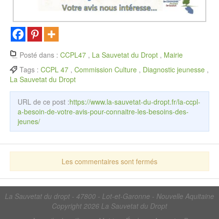
Posté dans :
CCPL47
,
La Sauvetat du Dropt
,
Mairie
Tags :
CCPL 47
,
Commission Culture
,
Diagnostic jeunesse
,
La Sauvetat du Dropt
URL de ce post :
https://www.la-sauvetat-du-dropt.fr/la-ccpl-
a-besoin-de-votre-avis-pour-connaitre-les-besoins-des-
jeunes/
Les commentaires sont fermés
La Sauvetat du dropt - 47800 - Lot-et-Garonne - Nouvelle Aquitaine
Copyright 2026
La Sauvetat du Dropt