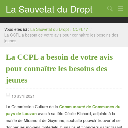
La Sauvetat du Dropt
Chercher
Accueil
Vous êtes ici :
La Sauvetat du Dropt
/
CCPL47
/
Mairie
La CCPL a besoin de votre avis pour connaître les besoins des
jeunes
Le village
La CCPL a besoin de votre avis
Annuaire Pro
pour connaître les besoins des
Écoles
jeunes
Archives
Agenda 2026
10 avril 2021
Contact
La Commission Culture de la
Communauté de Communes du
pays de Lauzun
avec à sa tête Cécile Richard, adjointe à la
mairie de Miramont de Guyenne, souhaite pouvoir trouver et se
donner les moyens matériels, humains et financiers garantissant