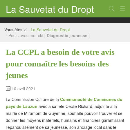
La Sauvetat du Dropt
Chercher
Accueil
Vous êtes ici :
La Sauvetat du Dropt
Mairie
/
Posts avec mot-clé [
Diagnostic jeunesse
]
Le village
La CCPL a besoin de votre avis
Annuaire Pro
pour connaître les besoins des
Écoles
jeunes
Archives
10 avril 2021
Agenda 2026
La Commission Culture de la
Communauté de Communes du
pays de Lauzun
avec à sa tête Cécile Richard, adjointe à la
Contact
mairie de Miramont de Guyenne, souhaite pouvoir trouver et se
donner les moyens matériels, humains et financiers garantissant
l’épanouissement de sa jeunesse, son ancrage local dans le