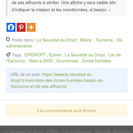
de ses affluents à vérifier. Une affiche y sera visible afin
d’indiquer la mission et les coordonnées, si besoin. »
Posté dans :
La Sauvetat du Dropt
,
Mairie
,
Tourisme
,
Vie
administrative
Tags :
EPIDROPT
,
Eymet
,
La Sauvetat du Dropt
,
Lac de
l'Escourou
,
Natura 2000
,
Soumensac
,
Zones humides
URL de ce post :
https://www.la-sauvetat-du-
dropt.fr/inventaire-des-zones-humides-bassin-de-
lescourou-et-de-ses-affluents/
Les commentaires sont fermés
La Sauvetat du dropt - 47800 - Lot-et-Garonne - Nouvelle Aquitaine