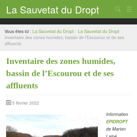
La Sauvetat du Dropt
Chercher
Accueil
Vous êtes ici :
La Sauvetat du Dropt
/
La Sauvetat du Dropt
/
Mairie
Inventaire des zones humides, bassin de l’Escourou et de ses
affluents
Le village
Inventaire des zones humides,
Annuaire Pro
bassin de l’Escourou et de ses
Écoles
affluents
Archives
Agenda 2026
5 février 2022
Contact
Information
EPIDROPT
de Marion
Lainé,