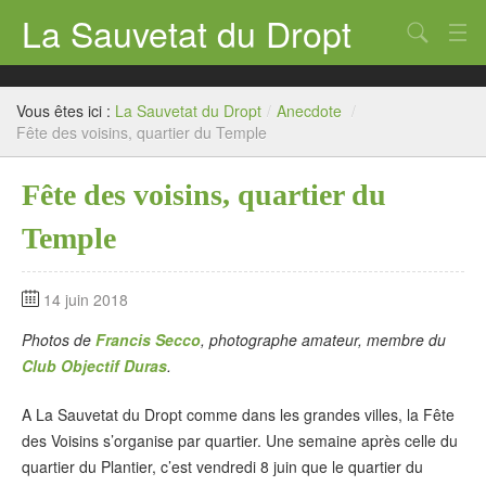
La Sauvetat du Dropt
Chercher
Accueil
Vous êtes ici :
La Sauvetat du Dropt
/
Anecdote
/
Mairie
Fête des voisins, quartier du Temple
Le village
Fête des voisins, quartier du
Annuaire Pro
Temple
Écoles
14 juin 2018
Archives
Photos de
Francis Secco
, photographe amateur, membre du
Agenda 2026
Club Objectif Duras
.
Contact
A La Sauvetat du Dropt comme dans les grandes villes, la Fête
des Voisins s’organise par quartier. Une semaine après celle du
quartier du Plantier, c’est vendredi 8 juin que le quartier du