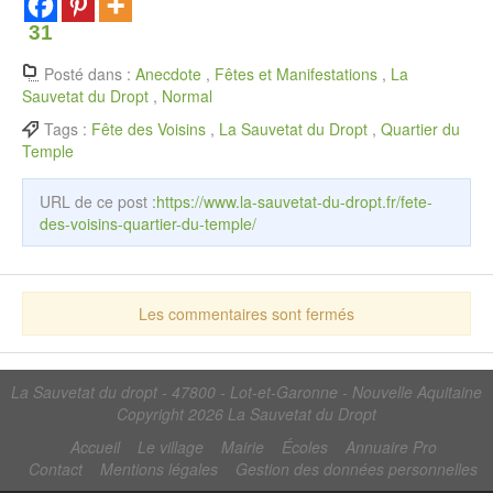
31
Posté dans :
Anecdote
,
Fêtes et Manifestations
,
La
Sauvetat du Dropt
,
Normal
Tags :
Fête des Voisins
,
La Sauvetat du Dropt
,
Quartier du
Temple
URL de ce post :
https://www.la-sauvetat-du-dropt.fr/fete-
des-voisins-quartier-du-temple/
Les commentaires sont fermés
La Sauvetat du dropt - 47800 - Lot-et-Garonne - Nouvelle Aquitaine
Copyright 2026
La Sauvetat du Dropt
Accueil
Le village
Mairie
Écoles
Annuaire Pro
Contact
Mentions légales
Gestion des données personnelles