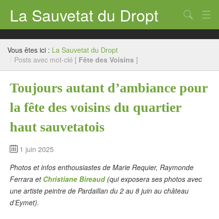
La Sauvetat du Dropt
Chercher
Accueil
Vous êtes ici :
La Sauvetat du Dropt
Mairie
/
Posts avec mot-clé [
Fête des Voisins
]
Le village
Toujours autant d’ambiance pour
Annuaire Pro
la fête des voisins du quartier
Écoles
haut sauvetatois
Archives
1 juin 2025
Agenda 2026
Photos et infos enthousiastes de Marie Requier, Raymonde
Ferrara et
Christiane Bireaud
(qui exposera ses photos avec
Contact
une artiste peintre de Pardaillan du 2 au 8 juin au château
d’Eymet).