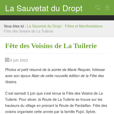
La Sauvetat du Dropt
Chercher
Accueil
Vous êtes ici :
La Sauvetat du Dropt
/
Fêtes et Manifestations
/
Mairie
Fête des Voisins de La Tuilerie
Le village
Fête des Voisins de La Tuilerie
Annuaire Pro
6 juin 2023
Écoles
Photos et petit résumé de la soirée de Marie Requier, hôtesse
Archives
avec son époux Alain de cette nouvelle édition de la Fête des
Voisins.
Agenda 2026
C’est samedi 3 juin que s’est tenue la Fête des Voisins de La
Contact
Tuilerie. Pour situer, la Route de La Tuilerie se trouve sur les
hauteurs du village en prenant la Route de Pardaillan. Fête des
voisins organisée cette année par la famille Pujol, Sylvie,