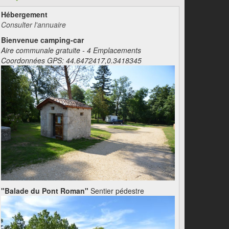
Hébergement
Consulter l'annuaire
Bienvenue camping-car
Aire communale gratuite - 4 Emplacements
Coordonnées GPS: 44.6472417,0.3418345
"Balade du Pont Roman"
Sentier pédestre