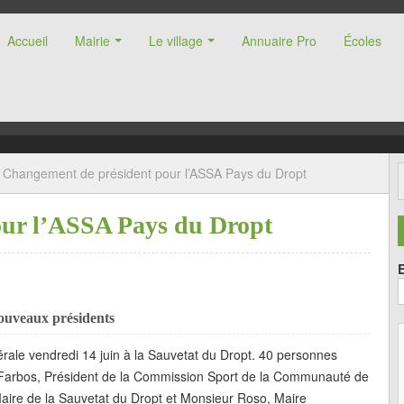
Accueil
Mairie
Le village
Annuaire Pro
Écoles
nne (47)
Changement de président pour l’ASSA Pays du Dropt
our l’ASSA Pays du Dropt
ouveaux présidents
ale vendredi 14 juin à la Sauvetat du Dropt. 40 personnes
r Farbos, Président de la Commission Sport de la Communauté de
re de la Sauvetat du Dropt et Monsieur Roso, Maire