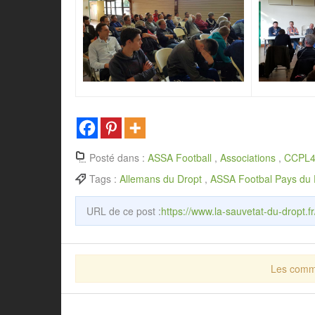
Posté dans :
ASSA Football
,
Associations
,
CCPL
Tags :
Allemans du Dropt
,
ASSA Footbal Pays du 
URL de ce post :
https://www.la-sauvetat-du-dropt.
Les comme