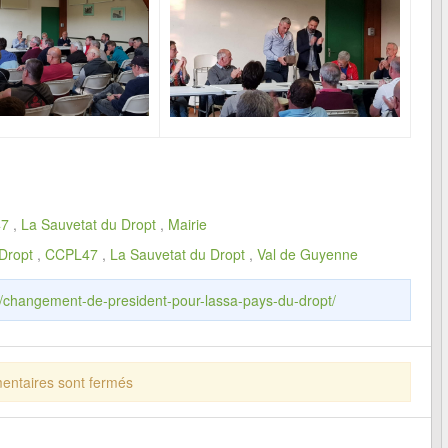
47
,
La Sauvetat du Dropt
,
Mairie
Dropt
,
CCPL47
,
La Sauvetat du Dropt
,
Val de Guyenne
fr/changement-de-president-pour-lassa-pays-du-dropt/
ntaires sont fermés