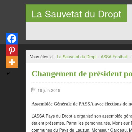
La Sauvetat du Dropt
Entre Pays de Lauzun et Pays de Duras en Lot-et-Garo
Vous êtes ici :
La Sauvetat du Dropt
/
ASSA Football
/
Changement de président p
16 juin 2019
Assemblée Générale de l’ASSA avec élections de n
L’ASSA Pays du Dropt a organisé son assemblée génér
étaient présentes. Parmi les personnalités, Monsieu
communes du Pays de Lauzun, Monsieur Gardeau, Mai