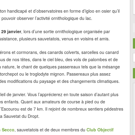
on handicapé et d’observatoires en forme d’igloo en osier qu’il
t pouvoir observer l’activité ornithologique du lac.
29 janvier
, lors d’une sortie ornithologique organisée par
assistance, plusieurs sauvetatois, venus en voisins et amis.
érons et cormorans, des canards colverts, sarcelles ou canard
C
s de nos têtes, dans le ciel bleu, des vols de palombes et de
a nature, le chant de quelques passereaux tels que la mésange
lle torchepot ou le troglodyte mignon. Passereaux plus assez
n des modifications du paysage et des changements climatiques.
il de janvier. Vous l’apprécierez en toute saison d’autant plus
r les enfants. Quant aux amateurs de course à pied ou de
e l’Escourou est de 7 km. Il rejoint de nombreux sentiers pédestres
La Sauvetat du Dropt.
s Secco
, sauvetatois et de deux membres du
Club Objectif