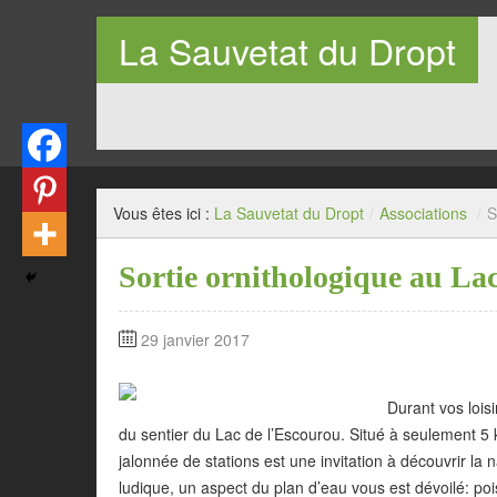
La Sauvetat du Dropt
Entre Pays de Lauzun et Pays de Duras en Lot-et-Garo
Vous êtes ici :
La Sauvetat du Dropt
/
Associations
/
S
Sortie ornithologique au La
29 janvier 2017
Durant vos lois
du sentier du Lac de l’Escourou. Situé à seulement 5 k
jalonnée de stations est une invitation à découvrir la
ludique, un aspect du plan d’eau vous est dévoilé: p