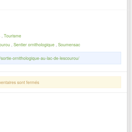
s
,
Tourisme
courou
,
Sentier ornithologique
,
Soumensac
/sortie-ornithologique-au-lac-de-lescourou/
ntaires sont fermés