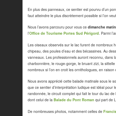
En plus des panneaux, ce sentier est pourvu d’un pont
faut atteindre le plus discrètement possible si l’on veu
Nous l’avons parcouru pour vous ce
dimanche matin 
l’
Office de Tourisme Portes Sud Périgord
. Parmi l’
Les oiseaux observés sur le lac furent de nombreux h
chipeau, des poules d’eau et des bécassines. Au dessu
vanneaux. Les professionnels auront reconnu, dans l
charbonnière, le rouge-gorge, le bruant zizi, la sitte
nombreux si l’on en croit les ornithologues, en raiso
Nous avons apprécié cette balade matinale sous le sole
que ce sentier d’interprétation ludique est idéal pou
randonnée, le circuit complet qui fait le tour du lac d
dont celui de la
Balade du Pont Roman
qui part de 
De nombreuses photos, notamment celles de
Franci