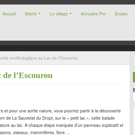
Accueil
Mairie
Le village
Annuaire Pro
Écoles
nne (47)
ortie ornithologique au Lac de l’Escourou
c de l’Escourou
irs et pour une sortie nature, vous pourrez partir à la découverte
m de La Sauvetat du Dropt, sur le « petit lac », cette balade
 nature au lac. A chaque étape marquée d’un panneau explicatif et
oissons, oiseaux, mammifères, flore …