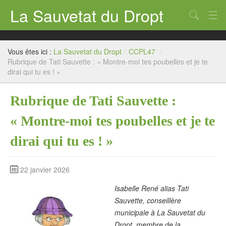
La Sauvetat du Dropt
Chercher
Accueil
Vous êtes ici :
La Sauvetat du Dropt
/
CCPL47
/
Mairie
Rubrique de Tati Sauvette : « Montre-moi tes poubelles et je te
dirai qui tu es ! »
Le village
Rubrique de Tati Sauvette :
Annuaire Pro
« Montre-moi tes poubelles et je te
Écoles
dirai qui tu es ! »
Archives
Agenda 2026
22 janvier 2026
Contact
Isabelle René alias Tati
Sauvette, conseillère
municipale à La Sauvetat du
Dropt, membre de la