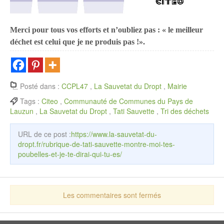
Merci pour tous vos efforts et n’oubliez pas : « le meilleur
déchet est celui que je ne produis pas !».
Posté dans :
CCPL47
,
La Sauvetat du Dropt
,
Mairie
Tags :
Citeo
,
Communauté de Communes du Pays de
Lauzun
,
La Sauvetat du Dropt
,
Tati Sauvette
,
Tri des déchets
URL de ce post :
https://www.la-sauvetat-du-
dropt.fr/rubrique-de-tati-sauvette-montre-moi-tes-
poubelles-et-je-te-dirai-qui-tu-es/
Les commentaires sont fermés