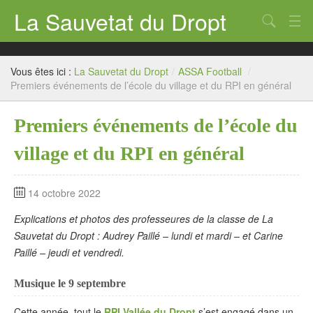
La Sauvetat du Dropt
Chercher
Accueil
Vous êtes ici :
La Sauvetat du Dropt
/
ASSA Football
/
Mairie
Premiers événements de l’école du village et du RPI en général
Le village
Premiers événements de l’école du
Annuaire Pro
village et du RPI en général
Écoles
14 octobre 2022
Archives
Explications et photos des professeures de la classe de La
Agenda 2026
Sauvetat du Dropt : Audrey Paillé – lundi et mardi – et Carine
Paillé – jeudi et vendredi.
Contact
Musique le 9 septembre
Cette année, tout le
RPI Vallée du Dropt
s’est engagé dans un