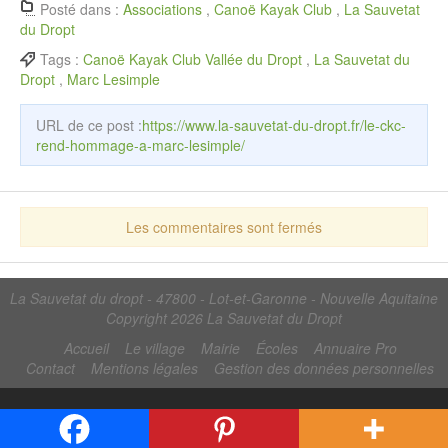
Posté dans :
Associations
,
Canoë Kayak Club
,
La Sauvetat
du Dropt
Tags :
Canoë Kayak Club Vallée du Dropt
,
La Sauvetat du
Dropt
,
Marc Lesimple
URL de ce post :
https://www.la-sauvetat-du-dropt.fr/le-ckc-
rend-hommage-a-marc-lesimple/
Les commentaires sont fermés
La Sauvetat du dropt - 47800 - Lot-et-Garonne - Nouvelle Aquitaine
Copyright 2026
La Sauvetat du Dropt
Accueil
Le village
Mairie
Écoles
Annuaire Pro
Contact
Mentions légales
Gestion des données personnelles