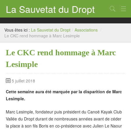
La Sauvetat du Dropt
Chercher
Accueil
Vous êtes ici :
La Sauvetat du Dropt
/
Associations
/
Mairie
Le CKC rend hommage à Marc Lesimple
Le village
Le CKC rend hommage à Marc
Annuaire Pro
Lesimple
Écoles
5 juillet 2018
Archives
Cette semaine aura été marquée par la disparition de Marc
Agenda 2026
Lesimple.
Contact
Marc Lesimple, fondateur puis président du Canoë Kayak Club
Vallée du Dropt durant de nombreuses années avant de céder
la place à son fils Boris en co-présidence avec Julien Le Naour