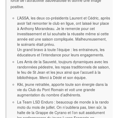
force de l’attractivité Sauvetatoise et donne une image
positive.
L’ASSA, les deux co-présidents Laurent et Cédric, après
avoir fait remonter le club en ligue, ont laissé leur place
à Anthony Morandeau. Je le remercie pour cet
investissement et lui souhaite la réussite même si cette
année est une saison compliquée. Malheureusement,
le scénario était prévu.
Un grand bravo à toute l’équipe : les entraineurs, les
éducateurs et l’intendance pour leurs engagements.
Les Amis de la Sauveté, toujours dynamiques avec les
randonnées pédestre, les repas traditionnels de saison,
le feu de St Jean et les jeux ainsi que l’accueil à la
bibliothèque. Merci à Dédé et son équipe.
Kiki, jeune retraitée, apporte toute son énergie dans la
vie du Club du Pont Romain et voit une grande
augmentation du nombre d’adhérents.
La Team LSD Enduro : beaucoup de monde à la rando
moto du mois de juillet. On n’oubliera pas, bien sûr, la
halte de la Grappe de Cyrano et l’on suit assidument
les performances du jeune Lucas Framarin en