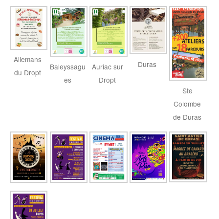
Allemans
Duras
Baleyssagu
Auriac sur
du Dropt
es
Dropt
Ste
Colombe
de Duras