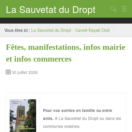
La Sauvetat du Dropt
Chercher
Accueil
Vous êtes ici :
La Sauvetat du Dropt
/
Canoë Kayak Club
/
Mairie
Fêtes, manifestations, infos mairie
Le village
et infos commerces
Annuaire Pro
Écoles
30 juillet 2026
Archives
Agenda 2026
Contact
Pour vos sorties en famille ou entre
A La Sauvetat du Dropt ou dans les
amis.
communes voisines.