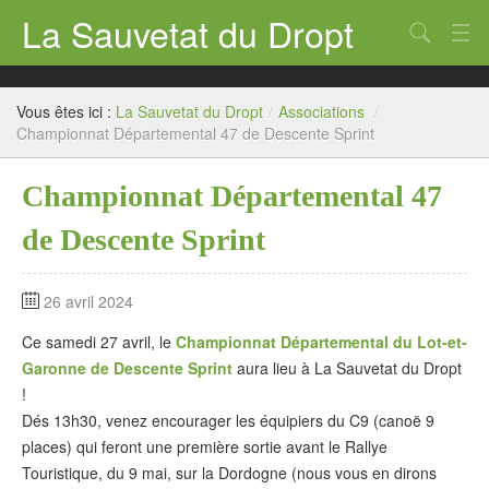
La Sauvetat du Dropt
Chercher
Accueil
Vous êtes ici :
La Sauvetat du Dropt
/
Associations
/
Mairie
Championnat Départemental 47 de Descente Sprint
Le village
Championnat Départemental 47
Annuaire Pro
de Descente Sprint
Écoles
26 avril 2024
Archives
Ce samedi 27 avril, le
Championnat Départemental du Lot-et-
Agenda 2026
Garonne de Descente Sprint
aura lieu à La Sauvetat du Dropt
!
Contact
Dés 13h30, venez encourager les équipiers du C9 (canoë 9
places) qui feront une première sortie avant le Rallye
Touristique, du 9 mai, sur la Dordogne (nous vous en dirons