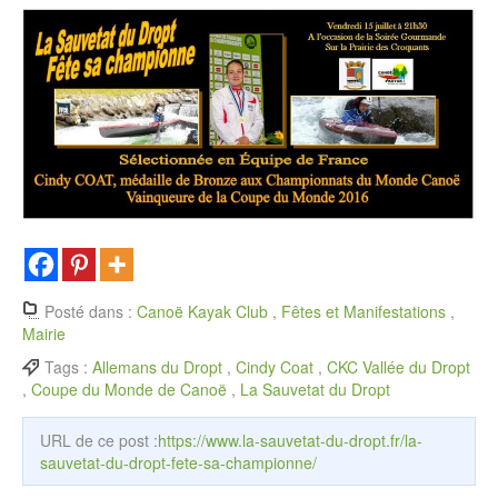
Posté dans :
Canoë Kayak Club
,
Fêtes et Manifestations
,
Mairie
Tags :
Allemans du Dropt
,
Cindy Coat
,
CKC Vallée du Dropt
,
Coupe du Monde de Canoë
,
La Sauvetat du Dropt
URL de ce post :
https://www.la-sauvetat-du-dropt.fr/la-
sauvetat-du-dropt-fete-sa-championne/