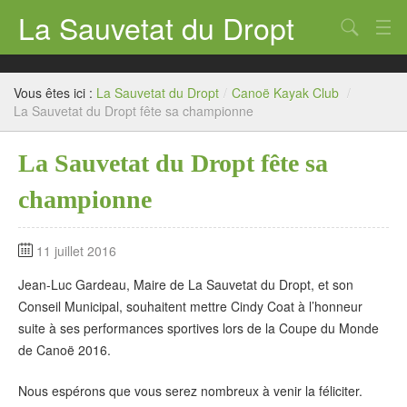
La Sauvetat du Dropt
Chercher
Accueil
Vous êtes ici :
La Sauvetat du Dropt
/
Canoë Kayak Club
/
Mairie
La Sauvetat du Dropt fête sa championne
Le village
La Sauvetat du Dropt fête sa
Annuaire Pro
championne
Écoles
11 juillet 2016
Archives
Jean-Luc Gardeau, Maire de La Sauvetat du Dropt, et son
Agenda 2026
Conseil Municipal, souhaitent mettre Cindy Coat à l’honneur
suite à ses performances sportives lors de la Coupe du Monde
Contact
de Canoë 2016.
Nous espérons que vous serez nombreux à venir la féliciter.