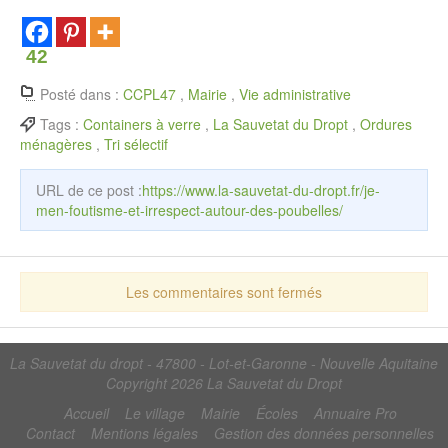
42
Posté dans :
CCPL47
,
Mairie
,
Vie administrative
Tags :
Containers à verre
,
La Sauvetat du Dropt
,
Ordures
ménagères
,
Tri sélectif
URL de ce post :
https://www.la-sauvetat-du-dropt.fr/je-
men-foutisme-et-irrespect-autour-des-poubelles/
Les commentaires sont fermés
La Sauvetat du dropt - 47800 - Lot-et-Garonne - Nouvelle Aquitaine
Copyright 2026
La Sauvetat du Dropt
Accueil
Le village
Mairie
Écoles
Annuaire Pro
Contact
Mentions légales
Gestion des données personnelles