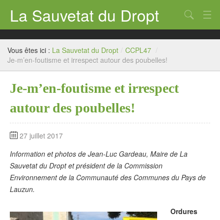
La Sauvetat du Dropt
Chercher
Accueil
Vous êtes ici :
La Sauvetat du Dropt
/
CCPL47
/
Mairie
Je-m’en-foutisme et irrespect autour des poubelles!
Le village
Je-m’en-foutisme et irrespect
Annuaire Pro
autour des poubelles!
Écoles
27 juillet 2017
Archives
Information et photos de Jean-Luc Gardeau, Maire de La
Agenda 2026
Sauvetat du Dropt et président de la Commission
Environnement de la Communauté des Communes du Pays de
Contact
Lauzun.
Ordures