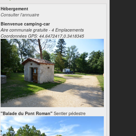
Hébergement
Consulter l'annuaire
Bienvenue camping-car
Aire communale gratuite - 4 Emplacements
Coordonnées GPS: 44.6472417,0.3418345
"Balade du Pont Roman"
Sentier pédestre