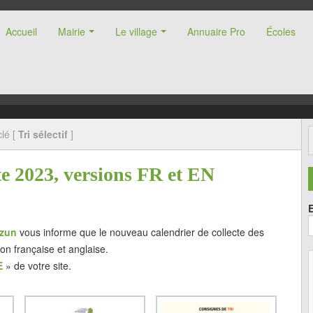
Accueil
Mairie
Le village
Annuaire Pro
Écoles
nne (47)
lé [
Tri sélectif
]
te 2023, versions FR et EN
zun
vous informe que le nouveau calendrier de collecte des
on française et anglaise.
E
» de votre site.