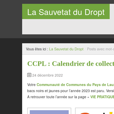
La Sauvetat du Dropt
Entre Pays de Lauzun et Pays de Duras en Lot-et-Garo
Vous êtes ici :
La Sauvetat du Dropt
/
Posts avec mot-c
CCPL : Calendrier de collec
24 décembre 2022
Votre
Communauté de Communes du Pays de Lau
bacs noirs et jaunes pour l’année 2023 est paru. Versi
A retrouver toute l’année sur la page «
VIE PRATIQU