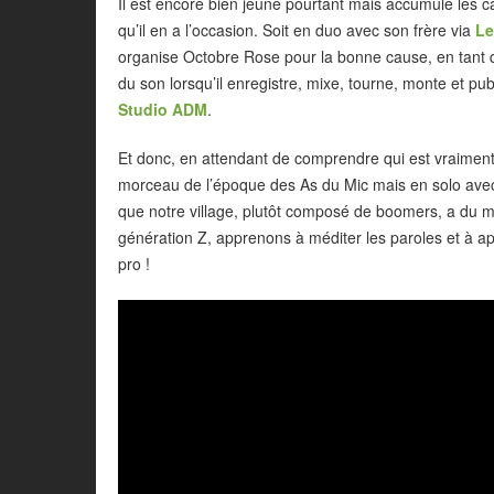
Il est encore bien jeune pourtant mais accumule les c
qu’il en a l’occasion. Soit en duo avec son frère via
Le
organise Octobre Rose pour la bonne cause, en tant q
du son lorsqu’il enregistre, mixe, tourne, monte et p
Studio ADM
.
Et donc, en attendant de comprendre qui est vraiment 
morceau de l’époque des As du Mic mais en solo ave
que notre village, plutôt composé de boomers, a du ma
génération Z, apprenons à méditer les paroles et à app
pro !