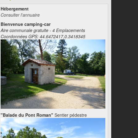
Hébergement
Consulter l'annuaire
Bienvenue camping-car
Aire communale gratuite - 4 Emplacements
Coordonnées GPS: 44.6472417,0.3418345
"Balade du Pont Roman"
Sentier pédestre