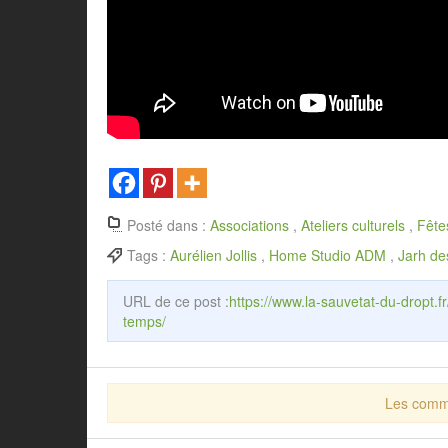
Posté dans :
Associations
,
Ateliers culturels
,
Fête
Tags :
Aurélien Jollis
,
Home Studio ADM
,
Jarh de
URL de ce post :
https://www.la-sauvetat-du-dropt.f
temps/
Les comme