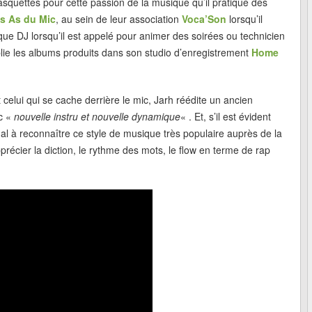
asquettes pour cette passion de la musique qu’il pratique dès
s As du Mic
, au sein de leur association
Voca’Son
lorsqu’il
ue DJ lorsqu’il est appelé pour animer des soirées ou technicien
ublie les albums produits dans son studio d’enregistrement
Home
celui qui se cache derrière le mic, Jarh réédite un ancien
c «
nouvelle instru et nouvelle dynamique
« . Et, s’il est évident
l à reconnaître ce style de musique très populaire auprès de la
récier la diction, le rythme des mots, le flow en terme de rap