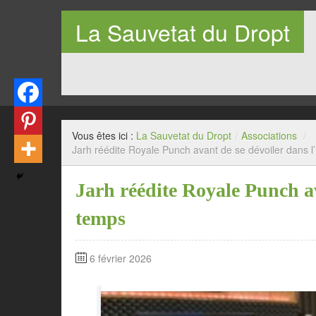
La Sauvetat du Dropt
Entre Pays de Lauzun et Pays de Duras en Lot-et-Garo
Vous êtes ici :
La Sauvetat du Dropt
/
Associations
/
Jarh réédite Royale Punch avant de se dévoiler dans l
Jarh réédite Royale Punch av
temps
6 février 2026