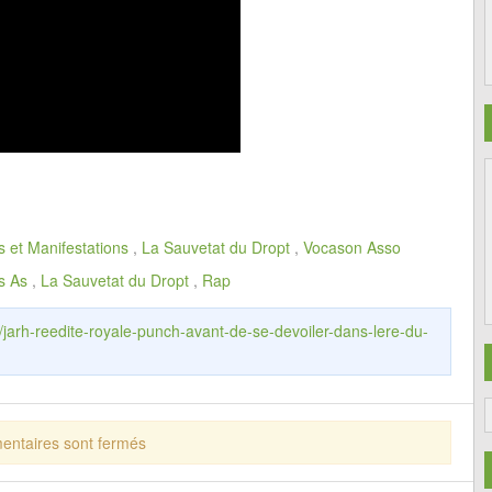
s et Manifestations
,
La Sauvetat du Dropt
,
Vocason Asso
s As
,
La Sauvetat du Dropt
,
Rap
r/jarh-reedite-royale-punch-avant-de-se-devoiler-dans-lere-du-
ntaires sont fermés