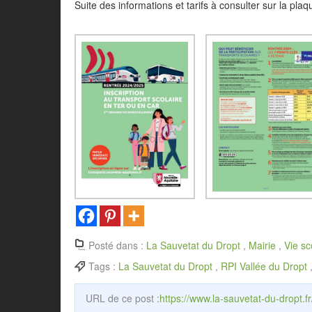
Suite des informations et tarifs à consulter sur la pla
Posté dans :
La Sauvetat du Dropt
,
Mairie
,
Vie sc
Tags :
La Sauvetat du Dropt
,
RPI Vallée du Dropt
URL de ce post :
https://www.la-sauvetat-du-dropt.fr