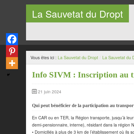
La Sauvetat du Dropt
Entre Pays de Lauzun et Pays de Duras en Lot-et-Garo
Vous êtes ici :
La Sauvetat du Dropt
/
La Sauvetat du 
Info SIVM : Inscription au t
21 juin 2024
Qui peut bénéficier de la participation au transport
En CAR ou en TER, la Région transporte, jusqu’à leur 
demi-pensionnaire, interne), résidant dans la région N
• Domiciliés à plus de 3 km de l’établissement où ils so