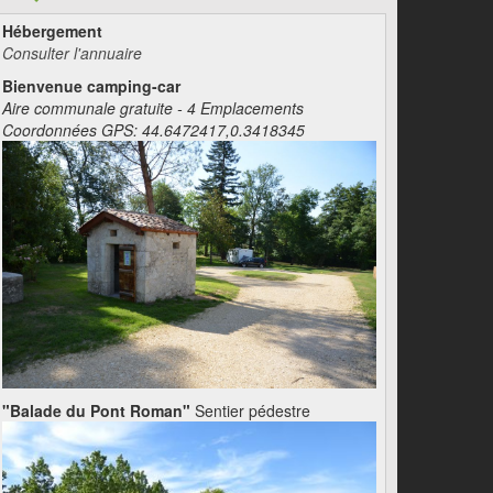
Hébergement
Consulter l'annuaire
Bienvenue camping-car
Aire communale gratuite - 4 Emplacements
Coordonnées GPS: 44.6472417,0.3418345
"Balade du Pont Roman"
Sentier pédestre