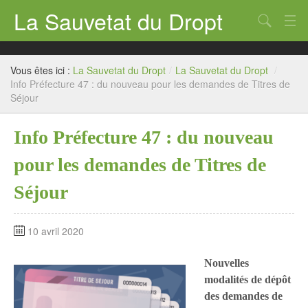
La Sauvetat du Dropt
Chercher
Accueil
Vous êtes ici :
La Sauvetat du Dropt
/
La Sauvetat du Dropt
/
Mairie
Info Préfecture 47 : du nouveau pour les demandes de Titres de
Séjour
Le village
Info Préfecture 47 : du nouveau
Annuaire Pro
pour les demandes de Titres de
Écoles
Séjour
Archives
Agenda 2026
10 avril 2020
Contact
Nouvelles
modalités de dépôt
des demandes de