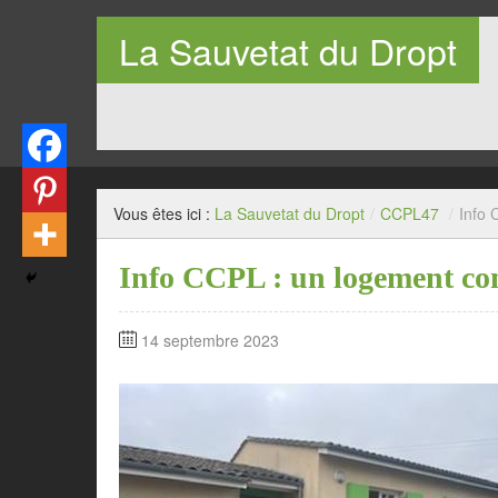
La Sauvetat du Dropt
Entre Pays de Lauzun et Pays de Duras en Lot-et-Garo
Vous êtes ici :
La Sauvetat du Dropt
/
CCPL47
/
Info 
Info CCPL : un logement c
14 septembre 2023