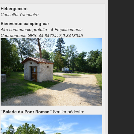
Hébergement
Consulter l'annuaire
Bienvenue camping-car
Aire communale gratuite - 4 Emplacements
Coordonnées GPS: 44.6472417,0.3418345
"Balade du Pont Roman"
Sentier pédestre