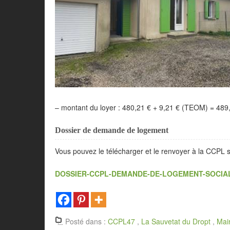
– montant du loyer : 480,21 € + 9,21 € (TEOM) = 489
Dossier de demande de logement
Vous pouvez le télécharger et le renvoyer à la CCPL si
DOSSIER-CCPL-DEMANDE-DE-LOGEMENT-SOCIA
Posté dans :
CCPL47
,
La Sauvetat du Dropt
,
Mair