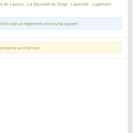
s de Lauzun
,
La Sauvetat du Dropt
,
Laperche
,
Logement
fr/info-ccpl-un-logement-communal-vacant/
ntaires sont fermés