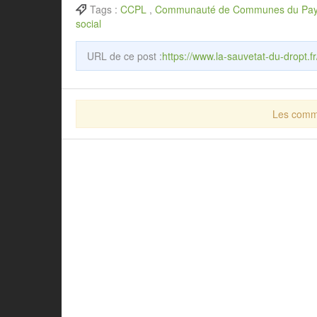
Tags :
CCPL
,
Communauté de Communes du Pay
social
URL de ce post :
https://www.la-sauvetat-du-dropt.
Les comme