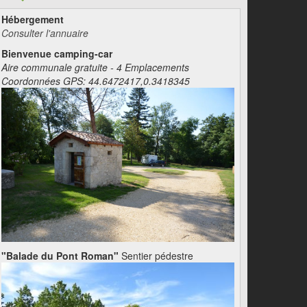
Hébergement
Consulter l'annuaire
Bienvenue camping-car
Aire communale gratuite - 4 Emplacements
Coordonnées GPS: 44.6472417,0.3418345
"Balade du Pont Roman"
Sentier pédestre