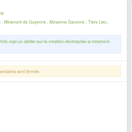
ie
t
,
Miramont de Guyenne
,
Moyenne Garonne
,
Tiers Lieu
,
/info-ccpl-un-atelier-sur-la-creation-dentreprise-a-miramont-
ntaires sont fermés