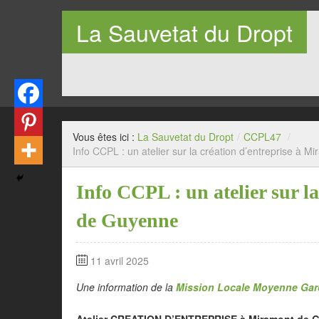
La Sauvetat du Dropt
Entre Pays de Lauzun et Pays de Duras en Lot-et-Garo
Vous êtes ici :
La Sauvetat du Dropt
/
CCPL47
/
Info CCPL : un atelier sur la création d’entreprise à 
Info CCPL : un atelier sur l
de Guyenne
11 avril 2025
Une information de la
Mission Locale Moyenne Ga
Atelier CREATION D’ENTREPRISE à Miramont de 