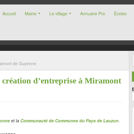
Accueil
Mairie
Le village
Annuaire Pro
Écoles
nne (47)
Miramont de Guyenne
a création d’entreprise à Miramont
ronne
et la
Communauté de Communes du Pays de Lauzun
.
Guyenne