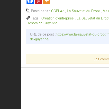
Posté dans :
CCPL47
,
La Sauvetat du Dropt
,
Mair
Tags :
Création d'entreprise
,
La Sauvetat du Drop
Trésors de Guyenne
URL de ce post :
https://www.la-sauvetat-du-dropt.fr
de-guyenne/
Les comme