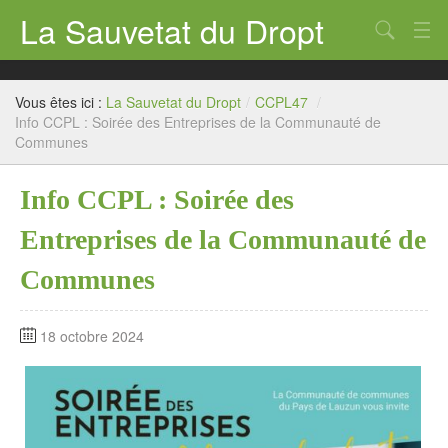
La Sauvetat du Dropt
Chercher
Accueil
Vous êtes ici :
La Sauvetat du Dropt
/
CCPL47
/
Mairie
Info CCPL : Soirée des Entreprises de la Communauté de
Communes
Le village
Info CCPL : Soirée des
Annuaire Pro
Entreprises de la Communauté de
Écoles
Communes
Archives
Agenda 2026
18 octobre 2024
Contact