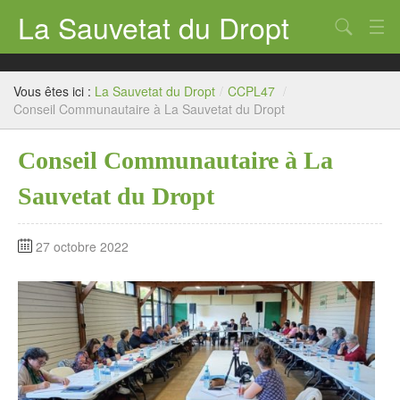
La Sauvetat du Dropt
Chercher
Accueil
Vous êtes ici :
La Sauvetat du Dropt
/
CCPL47
/
Mairie
Conseil Communautaire à La Sauvetat du Dropt
Le village
Conseil Communautaire à La
Annuaire Pro
Sauvetat du Dropt
Écoles
27 octobre 2022
Archives
Agenda 2026
Contact