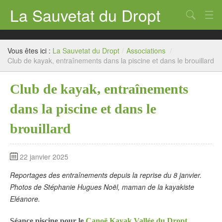
La Sauvetat du Dropt
Chercher
Accueil
Vous êtes ici :
La Sauvetat du Dropt
/
Associations
/
Mairie
Club de kayak, entraînements dans la piscine et dans le brouillard
Le village
Club de kayak, entraînements
Annuaire Pro
dans la piscine et dans le
Écoles
brouillard
Archives
22 janvier 2025
Agenda 2026
Reportages des entraînements depuis la reprise du 8 janvier.
Contact
Photos de Stéphanie Hugues Noël, maman de la kayakiste
Eléanore.
Séance piscine pour le
Canoë Kayak Vallée du Dropt