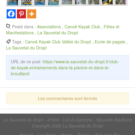
Posté dans :
Associations
,
Canoë Kayak Club
,
Fêtes et
Manifestations
,
La Sauvetat du Dropt
Tags :
Canoë Kayak Club Vallée du Dropt
,
Ecole de pagaie
,
La Sauvetat du Dropt
URL de ce post :
https://www.la-sauvetat-du-dropt.fr/club-
de-kayak-entrainements-dans-la-piscine-et-dans-le-
brouillard/
Les commentaires sont fermés
La Sauvetat du dropt - 47800 - Lot-et-Garonne - Nouvelle Aquitaine
Copyright 2026
La Sauvetat du Dropt
Accueil
Le village
Mairie
Écoles
Annuaire Pro