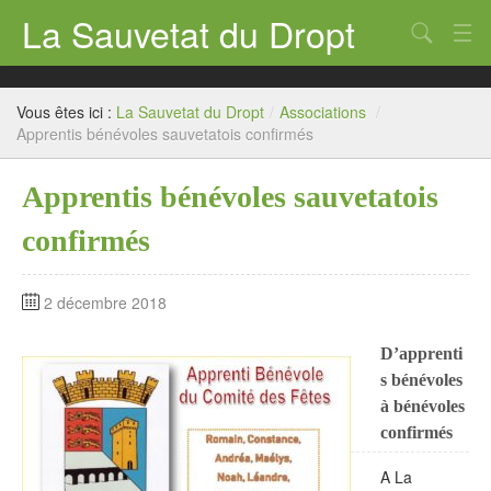
La Sauvetat du Dropt
Chercher
Accueil
Vous êtes ici :
La Sauvetat du Dropt
/
Associations
/
Mairie
Apprentis bénévoles sauvetatois confirmés
Le village
Apprentis bénévoles sauvetatois
Annuaire Pro
confirmés
Écoles
2 décembre 2018
Archives
D’apprenti
Agenda 2026
s bénévoles
Contact
à bénévoles
confirmés
A La