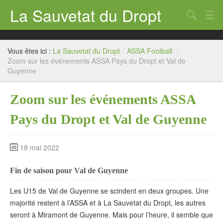
La Sauvetat du Dropt
Chercher
Accueil
Vous êtes ici :
La Sauvetat du Dropt
/
ASSA Football
/
Mairie
Zoom sur les événements ASSA Pays du Dropt et Val de
Guyenne
Le village
Zoom sur les événements ASSA
Annuaire Pro
Pays du Dropt et Val de Guyenne
Écoles
Archives
18 mai 2022
Agenda 2026
Fin de saison pour Val de Guyenne
Contact
Les U15 de Val de Guyenne se scindent en deux groupes. Une
majorité restent à l’ASSA et à La Sauvetat du Dropt, les autres
seront à Miramont de Guyenne. Mais pour l’heure, il semble que