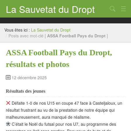
La Sauvetat du Dropt
Chercher
Accueil
Vous êtes ici :
La Sauvetat du Dropt
Mairie
/
Posts avec mot-clé [
ASSA Football Pays du Dropt
]
Le village
ASSA Football Pays du Dropt,
Annuaire Pro
résultats et photos
Écoles
12 décembre 2025
Archives
Résultats des jeunes
Agenda 2026
Défaite 1-0 de nos U15 en coupe 47 face à Casteljaloux, un
Contact
résultat frustrant au vu de la prestation de notre équipe qui
malheureusement, aura manqué de réalisme.
C’était le Noël du futsal pour nos U7, au programme des