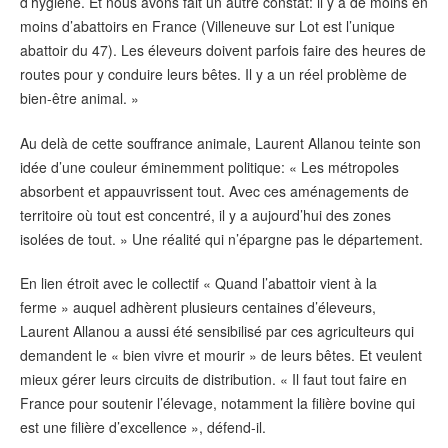
d’hygiène. Et nous avons fait un autre constat: il y a de moins en
moins d’abattoirs en France (Villeneuve sur Lot est l’unique
abattoir du 47). Les éleveurs doivent parfois faire des heures de
routes pour y conduire leurs bêtes. Il y a un réel problème de
bien-être animal. »
Au delà de cette souffrance animale, Laurent Allanou teinte son
idée d’une couleur éminemment politique: « Les métropoles
absorbent et appauvrissent tout. Avec ces aménagements de
territoire où tout est concentré, il y a aujourd’hui des zones
isolées de tout. » Une réalité qui n’épargne pas le département.
En lien étroit avec le collectif « Quand l’abattoir vient à la
ferme » auquel adhèrent plusieurs centaines d’éleveurs,
Laurent Allanou a aussi été sensibilisé par ces agriculteurs qui
demandent le « bien vivre et mourir » de leurs bêtes. Et veulent
mieux gérer leurs circuits de distribution. « Il faut tout faire en
France pour soutenir l’élevage, notamment la filière bovine qui
est une filière d’excellence », défend-il.