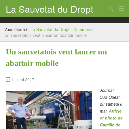
La Sauvetat du Dropt
Chercher
Accueil
Vous êtes ici :
La Sauvetat du Dropt
/
Commerce
/
Mairie
Un sauvetatois veut lancer un abattoir mobile
Le village
Un sauvetatois veut lancer un
Annuaire Pro
abattoir mobile
Écoles
11 mai 2017
Archives
Journal
Agenda 2026
Sud-Ouest
du samedi 6
Contact
mai.
Article
et photo de
Camille de