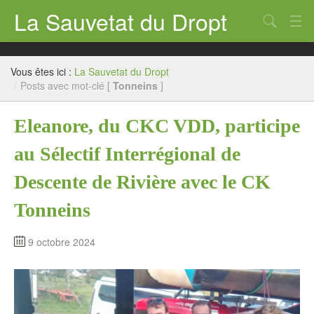
La Sauvetat du Dropt
Chercher
Accueil
Vous êtes ici :
La Sauvetat du Dropt
Mairie
/
Posts avec mot-clé [
Tonneins
]
Le village
Eleanore, du CKC VDD, participe
Annuaire Pro
au Sélectif Interrégional de
Écoles
Descente de Rivière avec le CK
Archives
Tonneins
Agenda 2026
9 octobre 2024
Contact