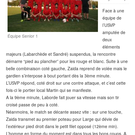
Face à une
équipe de
l’USVP
amputée de
Équipe Senior 1
deux
éléments
majeurs (Labarchède et Sandré) suspendus, la rencontre
démarre “pied au plancher” pour les rouge et blanc. Suite à une
belle combinaison coté gauche, Zaida reprend de volée mais le
gardien s’interpose à bout portant dès la 3ème minute.
L’USVP répond, coté droit sur une contre attaque, et c’est cette
fois-ci le portier local Martin qui se manifeste.
A la 9ème minute, Laborde fait jouer sa vitesse mais son tir
croisé passe de peu à coté.
Néanmoins, le match se décante assez vite : sur une touche,
Zaida transmet au premier poteau pour Large qui dévie de
l’extérieur pied droit dans le petit filet opposé (12ème min).
L’homme en forme du moment est dans tous les bons coups. A