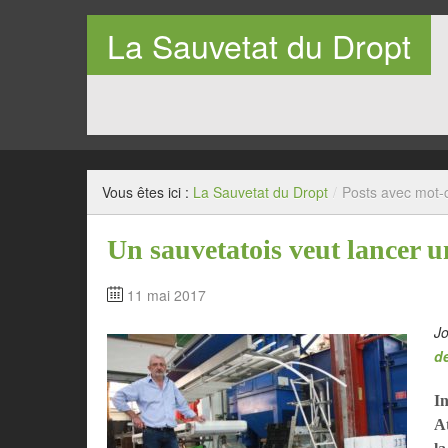
La Sauvetat du Dropt
Entre Pays de Lauzun et Pays de Duras en Lot-et-Garo
Vous êtes ici :
La Sauvetat du Dropt
/
Posts avec mot-c
Un sauvetatois veut lancer u
11 mai 2017
J
d
I
At