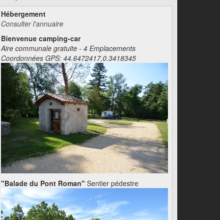
Hébergement
Consulter l'annuaire
Bienvenue camping-car
Aire communale gratuite - 4 Emplacements
Coordonnées GPS: 44.6472417,0.3418345
"Balade du Pont Roman"
Sentier pédestre