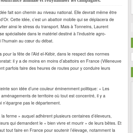
a souffrance animale et redynamiser les campagnes.
idée fait son chemin au niveau national. Elle devrait même être
r. Cette idée, c’est un abattoir mobile qui se déplacera de
iter ainsi le stress du transport. Mais à Tonneins, Laurent
ise spécialisée dans le matériel destiné à l’industrie agro-
i l’humain au cœur du débat.
és pour la fête de l’Aïd el-Kébir, dans le respect des normes
C
onstat: il y a de moins en moins d’abattoirs en France (Villeneuve
ent parfois faire des heures de routes pour y conduire leurs
 teinte son idée d’une couleur éminemment politique: « Les
aménagements de territoire où tout est concentré, il y a
qui n’épargne pas le département.
t à la ferme » auquel adhèrent plusieurs centaines d’éleveurs,
teurs qui demandent le « bien vivre et mourir » de leurs bêtes. Et
 faut tout faire en France pour soutenir l’élevage, notamment la