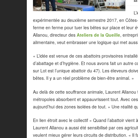
l
L’
expérimentée au deuxième semestre 2017, en Côtes-d’O
ferme en ferme pour tuer les bêtes sur place et leur év
Allanou, directeur des
Ateliers de la Queille
, entrepr
alimentaire, veut embrasser une logique qui met auss
« L’idée est venue de ces abattoirs provisoires install
d’abattage et d’hygiène. Et nous avons fait un autre c
sur Lot est l’unique abattoir du 47). Les éleveurs doiv
bêtes. Il y a un réel problème de bien-être animal. »
Au delà de cette souffrance animale, Laurent Allanou
métropoles absorbent et appauvrissent tout. Avec ces 
aujourd’hui des zones isolées de tout. » Une réalité 
En lien étroit avec le collectif « Quand l’abattoir vien
Laurent Allanou a aussi été sensibilisé par ces agricul
veulent mieux gérer leurs circuits de distribution. « Il